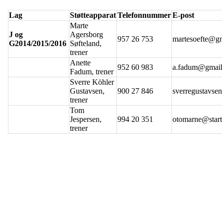
Lag
Støtteapparat
Telefonnummer
E-post
Marte
J og
Agersborg
957 26 753
martesoefte@g
G2014/2015/2016
Søfteland,
trener
Anette
952 60 983
a.fadum@gmai
Fadum, trener
Sverre Köhler
Gustavsen,
900 27 846
sverregustavs
trener
Tom
Jespersen,
994 20 351
otomarne@start
trener