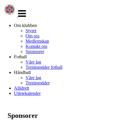
Veksle
navigasjon
Om klubben
Styret
Om oss
Medlemskap
Kontakt oss
Sponsorer
Fotball
Våre lag
Treningstider fotball
Håndball
Våre lag
Treningstider
Allidrett
Utleiekalender
Sponsorer