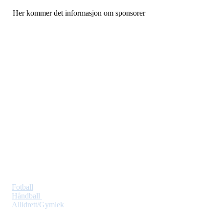
Her kommer det informasjon om sponsorer
Barkåker IF
Sporveien 7, 3157 Barkåker
Org. nr.: 971 316 802
+ 47 901 98 250 / +47 415 33 233 post@barkaker.no
Idretter
Fotball
Håndball
Allidrett/Gymlek