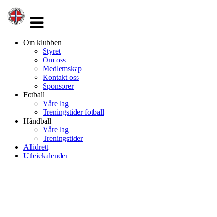
Veksle
navigasjon
Om klubben
Styret
Om oss
Medlemskap
Kontakt oss
Sponsorer
Fotball
Våre lag
Treningstider fotball
Håndball
Våre lag
Treningstider
Allidrett
Utleiekalender