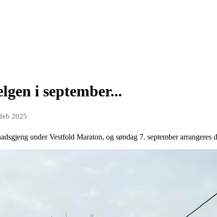
elgen i september...
 feb 2025
nadsgjeng under Vestfold Maraton, og søndag 7. september arrangeres d