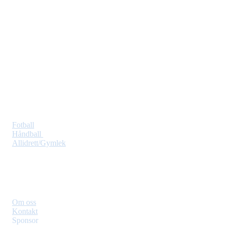
Barkåker IF
Sporveien 7, 3157 Barkåker
Org. nr.: 971 316 802
+ 47 901 98 250 / +47 415 33 233 post@barkaker.no
Idretter
Fotball
Håndball
Allidrett/Gymlek
Om Klubben
Om oss
Kontakt
Sponsor